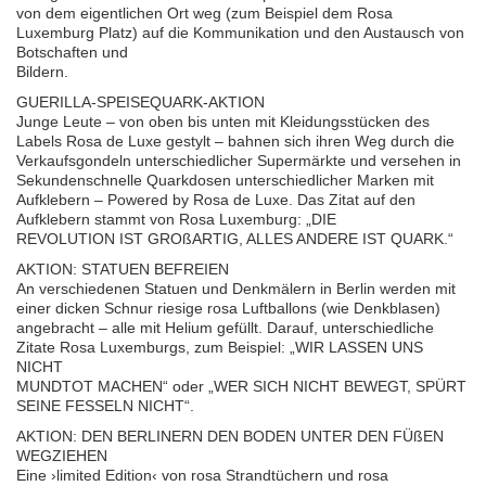
von dem eigentlichen Ort weg (zum Beispiel dem Rosa
Luxemburg Platz) auf die Kommunikation und den Austausch von
Botschaften und
Bildern.
GUERILLA-SPEISEQUARK-AKTION
Junge Leute – von oben bis unten mit Kleidungsstücken des
Labels Rosa de Luxe gestylt – bahnen sich ihren Weg durch die
Verkaufsgondeln unterschiedlicher Supermärkte und versehen in
Sekundenschnelle Quarkdosen unterschiedlicher Marken mit
Aufklebern – Powered by Rosa de Luxe. Das Zitat auf den
Aufklebern stammt von Rosa Luxemburg: „DIE
REVOLUTION IST GROßARTIG, ALLES ANDERE IST QUARK.“
AKTION: STATUEN BEFREIEN
An verschiedenen Statuen und Denkmälern in Berlin werden mit
einer dicken Schnur riesige rosa Luftballons (wie Denkblasen)
angebracht – alle mit Helium gefüllt. Darauf, unterschiedliche
Zitate Rosa Luxemburgs, zum Beispiel: „WIR LASSEN UNS
NICHT
MUNDTOT MACHEN“ oder „WER SICH NICHT BEWEGT, SPÜRT
SEINE FESSELN NICHT“.
AKTION: DEN BERLINERN DEN BODEN UNTER DEN FÜßEN
WEGZIEHEN
Eine ›limited Edition‹ von rosa Strandtüchern und rosa