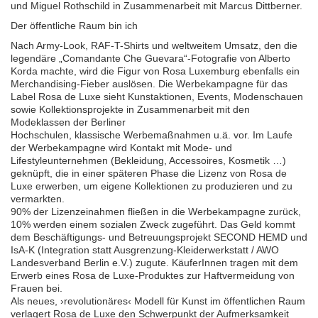
und Miguel Rothschild in Zusammenarbeit mit Marcus Dittberner.
Der öffentliche Raum bin ich
Nach Army-Look, RAF-T-Shirts und weltweitem Umsatz, den die
legendäre „Comandante Che Guevara“-Fotografie von Alberto
Korda machte, wird die Figur von Rosa Luxemburg ebenfalls ein
Merchandising-Fieber auslösen. Die Werbekampagne für das
Label Rosa de Luxe sieht Kunstaktionen, Events, Modenschauen
sowie Kollektionsprojekte in Zusammenarbeit mit den
Modeklassen der Berliner
Hochschulen, klassische Werbemaßnahmen u.ä. vor. Im Laufe
der Werbekampagne wird Kontakt mit Mode- und
Lifestyleunternehmen (Bekleidung, Accessoires, Kosmetik …)
geknüpft, die in einer späteren Phase die Lizenz von Rosa de
Luxe erwerben, um eigene Kollektionen zu produzieren und zu
vermarkten.
90% der Lizenzeinahmen fließen in die Werbekampagne zurück,
10% werden einem sozialen Zweck zugeführt. Das Geld kommt
dem Beschäftigungs- und Betreuungsprojekt SECOND HEMD und
IsA-K (Integration statt Ausgrenzung-Kleiderwerkstatt / AWO
Landesverband Berlin e.V.) zugute. KäuferInnen tragen mit dem
Erwerb eines Rosa de Luxe-Produktes zur Haftvermeidung von
Frauen bei.
Als neues, ›revolutionäres‹ Modell für Kunst im öffentlichen Raum
verlagert Rosa de Luxe den Schwerpunkt der Aufmerksamkeit