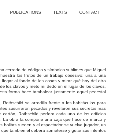
PUBLICATIONS
TEXTS
CONTACT
stema cerrado de códigos y símbolos sublimes que Miguel
 muestra los frutos de un trabajo obsesivo: una a una
e llegar al fondo de las cosas y mirar qué hay del otro
de los clavos y meto mi dedo en el lugar de los clavos,
esta forma hace tambalear justamente aquel pedestal
 Rothschild se arrodilla frente a los habitáculos para
eyentes susurraron pecados y revelaron sus secretos más
cartón, Rothschild perfora cada uno de los orificios
nte. La obra la compone una caja que hace de marco y
s bolitas rueden y el espectador se vuelva jugador, un
ya que también él deberá someterse y guiar sus intentos