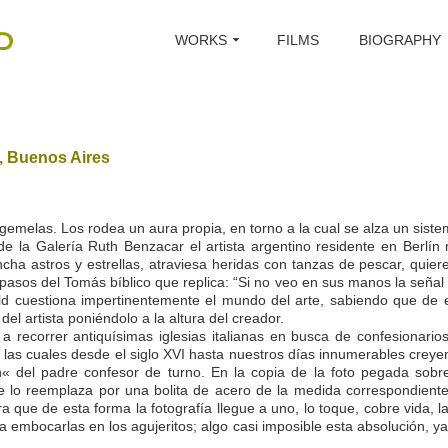
WORKS
FILMS
BIOGRAPHY
, Buenos Aires
s gemelas. Los rodea un aura propia, en torno a la cual se alza un si
de la Galería Ruth Benzacar el artista argentino residente en Berlín
pincha astros y estrellas, atraviesa heridas con tanzas de pescar, quier
 pasos del Tomás bíblico que replica: “Si no veo en sus manos la señal 
ld cuestiona impertinentemente el mundo del arte, sabiendo que de 
el artista poniéndolo a la altura del creador.
a recorrer antiquísimas iglesias italianas en busca de confesionarios,
por las cuales desde el siglo XVI hasta nuestros días innumerables cr
« del padre confesor de turno. En la copia de la foto pegada sobre 
nte lo reemplaza por una bolita de acero de la medida correspondie
ue de esta forma la fotografía llegue a uno, lo toque, cobre vida, la
a embocarlas en los agujeritos; algo casi imposible esta absolución, 