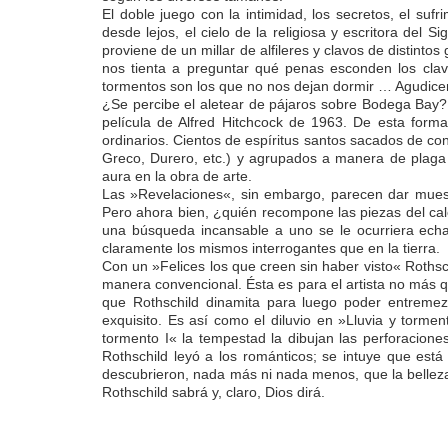
El doble juego con la intimidad, los secretos, el suf
desde lejos, el cielo de la religiosa y escritora del
proviene de un millar de alfileres y clavos de distint
nos tienta a preguntar qué penas esconden los clav
tormentos son los que no nos dejan dormir … Agudic
¿Se percibe el aletear de pájaros sobre Bodega Bay? L
película de Alfred Hitchcock de 1963. De esta form
ordinarios. Cientos de espíritus santos sacados de cont
Greco, Durero, etc.) y agrupados a manera de plaga g
aura en la obra de arte.
Las »Revelaciones«, sin embargo, parecen dar muestr
Pero ahora bien, ¿quién recompone las piezas del cal
una búsqueda incansable a uno se le ocurriera echar
claramente los mismos interrogantes que en la tierra.
Con un »Felices los que creen sin haber visto« Rothsch
manera convencional. Ésta es para el artista no más qu
que Rothschild dinamita para luego poder entremezcl
exquisito. Es así como el diluvio en »Lluvia y torme
tormento I« la tempestad la dibujan las perforaciones
Rothschild leyó a los románticos; se intuye que est
descubrieron, nada más ni nada menos, que la belleza
Rothschild sabrá y, claro, Dios dirá.