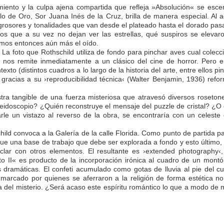
rimiento y la culpa ajena compartida que refleja »Absolución« se esc
 Siglo de Oro, Sor Juana Inés de la Cruz, brilla de manera especial. A
os grosores y tonalidades que van desde el plateado hasta el dorado p
os que a su vez no dejan ver las estrellas, qué suspiros se elevaro
emos entonces aún más el oído.
a foto que Rothschild utiliza de fondo para pinchar aves cual colecció
a nos remite inmediatamente a un clásico del cine de horror. Pero e
exto (distintos cuadros a lo largo de la historia del arte, entre ellos 
racias a su ›reproducibilidad técnica‹ (Walter Benjamin, 1936) reform
a tangible de una fuerza misteriosa que atravesó diversos rosetones 
eidoscopio? ¿Quién reconstruye el mensaje del puzzle de cristal? ¿O e
le un vistazo al reverso de la obra, se encontraría con un celeste c
ild convoca a la Galería de la calle Florida. Como punto de partida para
e una base de trabajo que debe ser explorada a fondo y esto último, e
ar con otros elementos. El resultante es ›extended photography‹, un
nto II« es producto de la incorporación irónica al cuadro de un mont
 dramáticas. El confeti acumulado como gotas de lluvia al pie del cu
á marcado por quienes se aferraron a la religión de forma estética n
 del misterio. ¿Será acaso este espíritu romántico lo que a modo de 