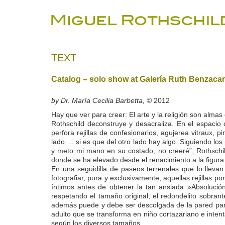
TEXT
Catalog – solo show at Galería Ruth Benzacar
by Dr. María Cecilia Barbetta,
© 2012
Hay que ver para creer: El arte y la religión son alma
Rothschild deconstruye y desacraliza. En el espacio 
perfora rejillas de confesionarios, agujerea vitraux, 
lado … si es que del otro lado hay algo. Siguiendo los
y meto mi mano en su costado, no creeré”, Rothschi
donde se ha elevado desde el renacimiento a la figura d
En una seguidilla de paseos terrenales que lo llevan 
fotografiar, pura y exclusivamente, aquellas rejillas 
íntimos antes de obtener la tan ansiada »Absolución
respetando el tamaño original; el redondelito sobra
además puede y debe ser descolgada de la pared para q
adulto que se transforma en niño cortazariano e intent
según los diversos tamaños.