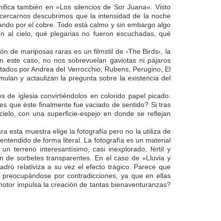
enifica también en »Los silencios de Sor Juana«. Visto
l acercarnos descubrimos que la intensidad de la noche
asando por el cobre. Todo está calmo y sin embargo algo
n al cielo, qué plegarias no fueron escuchadas, qué
n de mariposas raras es un filmstil de ›The Birds‹, la
n este caso, no nos sobrevuelan gaviotas ni pájaros
pintados por Andrea del Verrocchio, Rubens, Perugino, El
ulan y actaulizan la pregunta sobre la existencia del
de iglesia convirtiéndolos en colorido papel picado.
s que éste finalmente fue vaciado de sentido? Si tras
ielo, con una superficie-espejo en donde se reflejan
 esta muestra elige la fotografía pero no la utiliza de
ntendido de forma literal. La fotografía es un material
 terreno interesantísimo, casi inexplorado, fértil y
ón de sorbetes transparentes. En el caso de »Lluvia y
adro relativiza a su vez el efecto trágico. Parece que
o preocupándose por contradicciones, ya que en ellas
motor impulsa la creación de tantas bienaventuranzas?